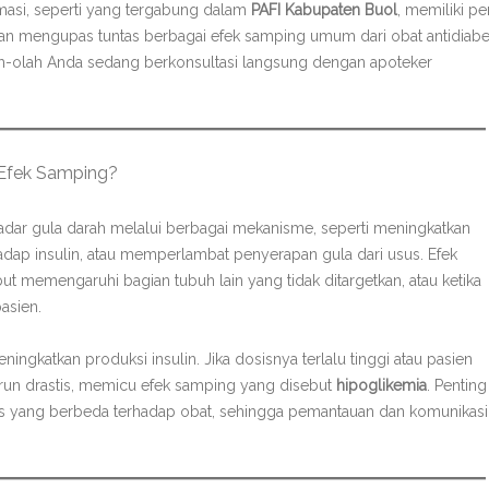
rmasi, seperti yang tergabung dalam
PAFI Kabupaten Buol
, memiliki pe
 akan mengupas tuntas berbagai efek samping umum dari obat antidiab
h-olah Anda sedang berkonsultasi langsung dengan apoteker
Efek Samping?
adar gula darah melalui berbagai mekanisme, seperti meningkatkan
rhadap insulin, atau memperlambat penyerapan gula dari usus. Efek
ut memengaruhi bagian tubuh lain yang tidak ditargetkan, atau ketika
asien.
ngkatkan produksi insulin. Jika dosisnya terlalu tinggi atau pasien
urun drastis, memicu efek samping yang disebut
hipoglikemia
. Penting
ons yang berbeda terhadap obat, sehingga pemantauan dan komunikasi