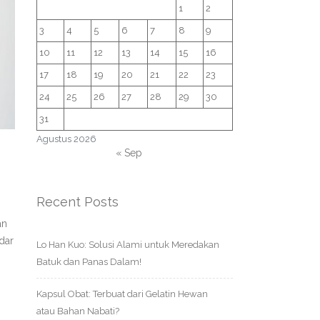
1
2
3
4
5
6
7
8
9
10
11
12
13
14
15
16
17
18
19
20
21
22
23
24
25
26
27
28
29
30
31
Agustus 2026
« Sep
Recent Posts
an
dar
Lo Han Kuo: Solusi Alami untuk Meredakan
Batuk dan Panas Dalam!
Kapsul Obat: Terbuat dari Gelatin Hewan
atau Bahan Nabati?