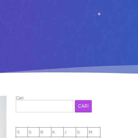
Cari
CARI
S
S
R
K
J
S
M