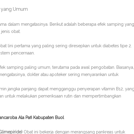
es yang Umum
tama dalam mengatasinya. Berikut adalah beberapa efek samping yan
jenis obat.
at lini pertama yang paling sering diresepkan untuk diabetes tipe 2.
sistem pencernaan.
efek samping paling umum, terutama pada awal pengobatan. Biasanya,
k mengatasinya, dokter atau apoteker sering menyarankan untuk
in jangka panjang dapat mengganggu penyerapan vitamin B12, yan
kan untuk melakukan pemeriksaan rutin dan mempertimbangkan
ncaroba Ala Pafi Kabupaten Buol
Glimepiride)
Obat ini bekerja dengan merangsang pankreas untuk