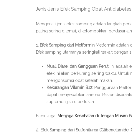
Jenis-Jenis Efek Samping Obat Antidiabet
Mengenali jenis efek samping adalah langkah per
paling sering ditemui, dikelompokkan berdasarkan 
1. Efek Samping dari Metformin
Metformin adalah ob
Efek samping utamanya seringkali terkait dengan 
Mual, Diare, dan Gangguan Perut:
Ini adalah 
efek ini akan berkurang seiring waktu. Untu
mengonsumsi obat setelah makan.
Kekurangan Vitamin B12:
Penggunaan Metform
dapat menyebabkan anemia. Pasien disaran
suplemen jika diperlukan.
Baca Juga:
Menjaga Kesehatan di Tengah Musim Pa
2. Efek Samping dari Sulfonilurea (Glibenclamide, 