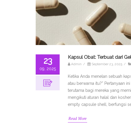
Kapsul Obat: Terbuat dari G
23
Admin
/
September 23, 2025
/
09, 2025
Ketika Anda menelan sebuah kaps
atau berwarna itu?” Pertanyaan in
terutama bagi mereka yang memilik
mengikuti aturan halal dan koshe
empty capsule shell, berfungsi s
Read More