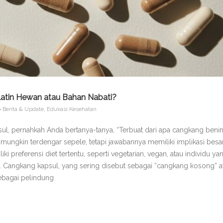
elatin Hewan atau Bahan Nabati?
Berita & Update
,
Edukasi Kesehatan
ul, pernahkah Anda bertanya-tanya, “Terbuat dari apa cangkang beni
i mungkin terdengar sepele, tetapi jawabannya memiliki implikasi besar
i preferensi diet tertentu, seperti vegetarian, vegan, atau individu ya
r. Cangkang kapsul, yang sering disebut sebagai “cangkang kosong” a
ebagai pelindung