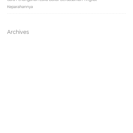
Keparahannya
Archives
September 2025
Agustus 2025
Categories
Bahaya Tersembunyi
Berita & Update
Edukasi Kesehatan