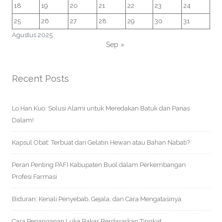
18
19
20
21
22
23
24
25
26
27
28
29
30
31
Agustus 2025
Sep »
Recent Posts
Lo Han Kuo: Solusi Alami untuk Meredakan Batuk dan Panas
Dalam!
Kapsul Obat: Terbuat dari Gelatin Hewan atau Bahan Nabati?
Peran Penting PAFI Kabupaten Buol dalam Perkembangan
Profesi Farmasi
Biduran: Kenali Penyebab, Gejala, dan Cara Mengatasinya
Cara Penanganan Luka Bakar Berdasarkan Tingkat