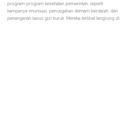
program-program kesehatan pemerintah, seperti
kampanye imunisasi, pencegahan demam berdarah, dan
penanganan kasus gizi buruk. Mereka terlibat langsung di
lapangan, memberikan edukasi dan dukungan logistik
yang diperlukan.
3. Konsultasi Gratis untuk Masyarakat
Banyak anggota
PAFI Kabupaten Buol yang membuka layanan konsultasi
gratis, baik di apotek maupun melalui media sosial. Ini
memberikan akses mudah bagi masyarakat untuk
bertanya seputar obat-obatan dan kesehatan secara
umum, sehingga dapat mengurangi praktik swamedikasi
yang tidak aman.
Baca Juga:
Proses Uji Klinis Obat Modern Oleh PAFI
Kabupaten Buol: Jaminan Keamanan dan Khasiat untuk
Pasien