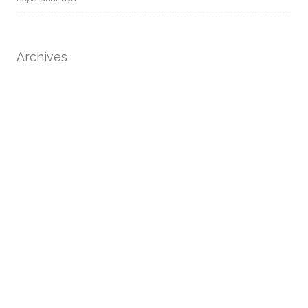
Archives
September 2025
Agustus 2025
Categories
Bahaya Tersembunyi
Berita & Update
Edukasi Kesehatan