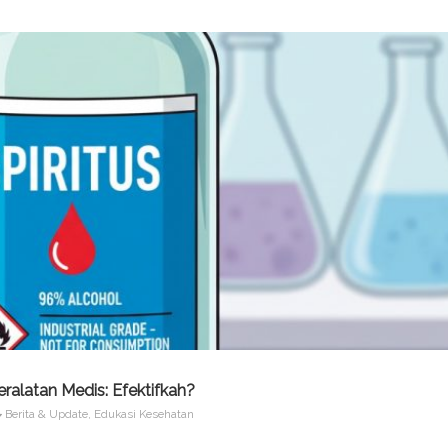
eralatan Medis: Efektifkah?
Berita & Update
,
Edukasi Kesehatan