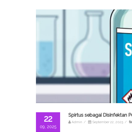
Spirtus sebagai Disinfektan P
22
Admin
/
September 22, 2025
/
09, 2025