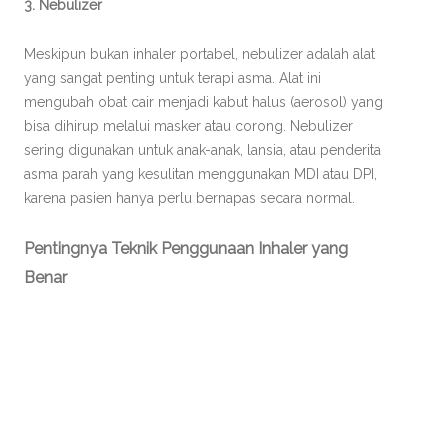
3. Nebulizer
Meskipun bukan inhaler portabel, nebulizer adalah alat
yang sangat penting untuk terapi asma. Alat ini
mengubah obat cair menjadi kabut halus (aerosol) yang
bisa dihirup melalui masker atau corong. Nebulizer
sering digunakan untuk anak-anak, lansia, atau penderita
asma parah yang kesulitan menggunakan MDI atau DPI,
karena pasien hanya perlu bernapas secara normal.
Pentingnya Teknik Penggunaan Inhaler yang
Benar
Manfaat inhaler tidak akan maksimal jika teknik
penggunaannya salah. Kesalahan umum seperti tidak
mengocok inhaler, tidak membuang napas sebelum
menghirup, atau tidak menahan napas setelah
menghirup, dapat membuat obat tidak mencapai paru-